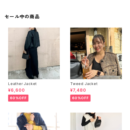
セール中の商品
Leather Jacket
Tweed Jacket
¥6,600
¥7,480
60%OFF
60%OFF