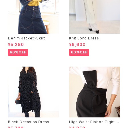
Denim Jacket×Skirt
Knit Long Dress
¥5,280
¥6,600
60%OFF
60%OFF
Black Occasion Dress
High Waist Ribbon Tight S
kirt