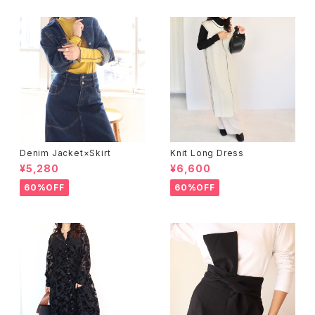
Denim Jacket×Skirt
Knit Long Dress
¥5,280
¥6,600
60%OFF
60%OFF