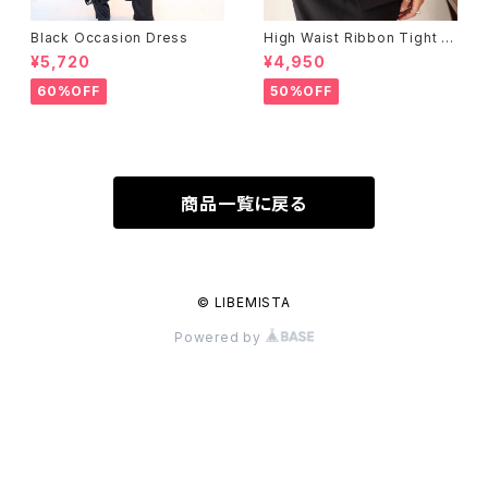
Black Occasion Dress
High Waist Ribbon Tight S
kirt
¥5,720
¥4,950
60%OFF
50%OFF
商品一覧に戻る
© LIBEMISTA
Powered by