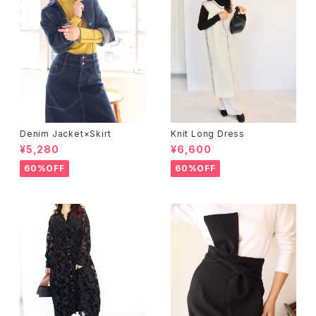
Denim Jacket×Skirt
Knit Long Dress
¥5,280
¥6,600
60%OFF
60%OFF