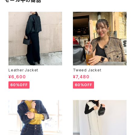
セール中の商品
Leather Jacket
Tweed Jacket
¥6,600
¥7,480
60%OFF
60%OFF