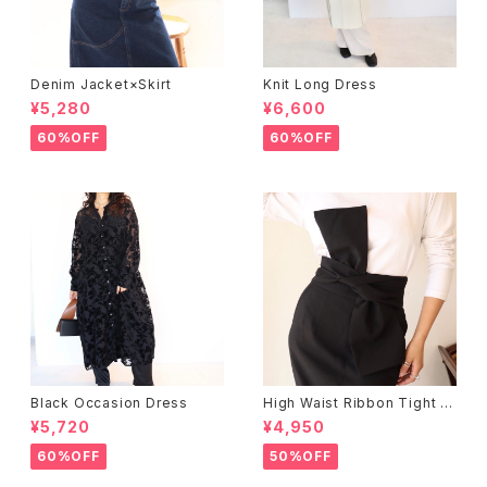
Denim Jacket×Skirt
Knit Long Dress
¥5,280
¥6,600
60%OFF
60%OFF
Black Occasion Dress
High Waist Ribbon Tight S
kirt
¥5,720
¥4,950
60%OFF
50%OFF