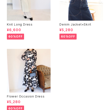
Knit Long Dress
Denim Jacket×Skirt
¥6,600
¥5,280
60%OFF
60%OFF
Flower Occasion Dress
¥5,280
60%OFF