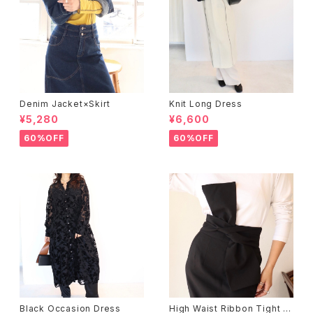
Denim Jacket×Skirt
Knit Long Dress
¥5,280
¥6,600
60%OFF
60%OFF
Black Occasion Dress
High Waist Ribbon Tight S