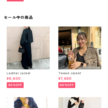
セール中の商品
Leather Jacket
Tweed Jacket
¥6,600
¥7,480
60%OFF
60%OFF