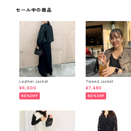
セール中の商品
Leather Jacket
Tweed Jacket
¥6,600
¥7,480
60%OFF
60%OFF