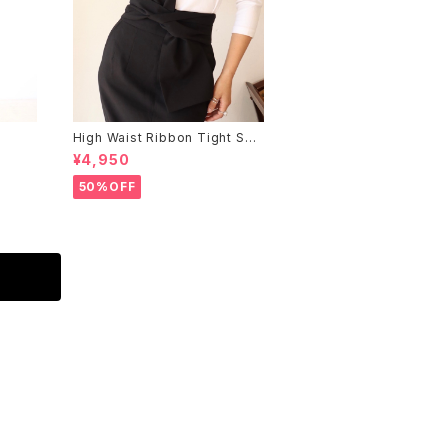
High Waist Ribbon Tight Skir
t
¥4,950
50%OFF