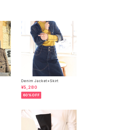
Denim Jacket×Skirt
¥5,280
60%OFF