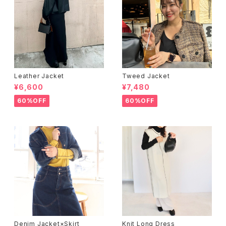
Leather Jacket
Tweed Jacket
¥6,600
¥7,480
60%OFF
60%OFF
Denim Jacket×Skirt
Knit Long Dress