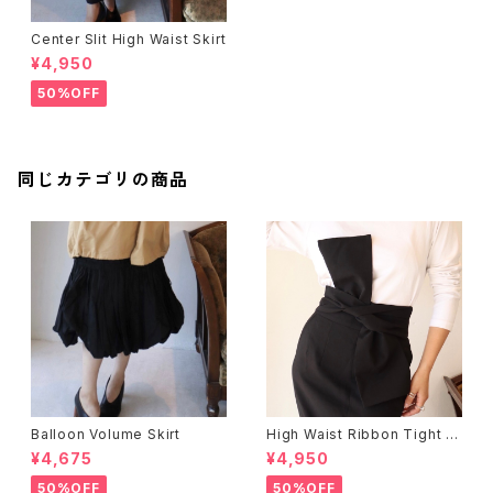
Center Slit High Waist Skirt
¥4,950
50%OFF
同じカテゴリの商品
Balloon Volume Skirt
High Waist Ribbon Tight S
kirt
¥4,675
¥4,950
50%OFF
50%OFF