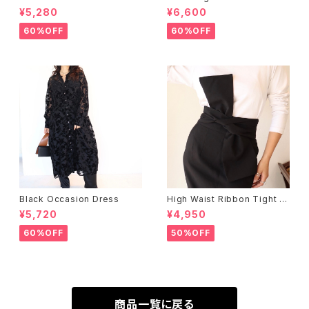
¥5,280
¥6,600
60%OFF
60%OFF
Black Occasion Dress
High Waist Ribbon Tight S
kirt
¥5,720
¥4,950
60%OFF
50%OFF
商品一覧に戻る