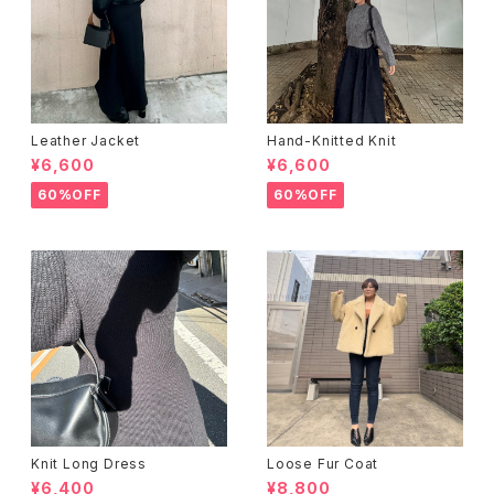
Leather Jacket
Hand-Knitted Knit
¥6,600
¥6,600
60%OFF
60%OFF
Knit Long Dress
Loose Fur Coat
¥6,400
¥8,800