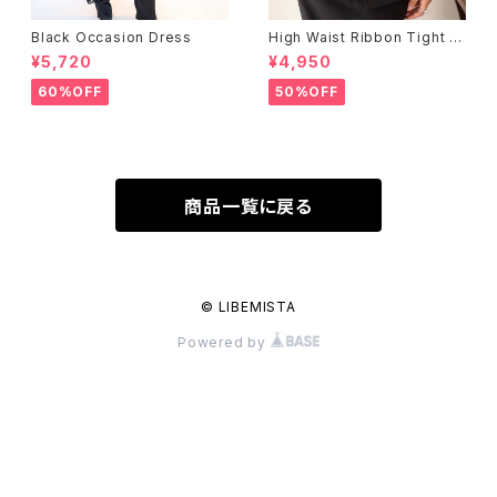
Black Occasion Dress
High Waist Ribbon Tight S
kirt
¥5,720
¥4,950
60%OFF
50%OFF
商品一覧に戻る
© LIBEMISTA
Powered by