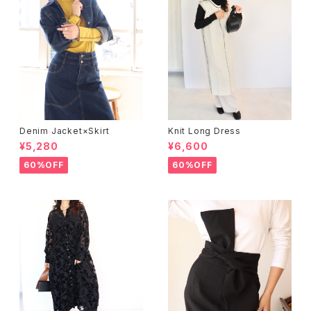
Denim Jacket×Skirt
Knit Long Dress
¥5,280
¥6,600
60%OFF
60%OFF